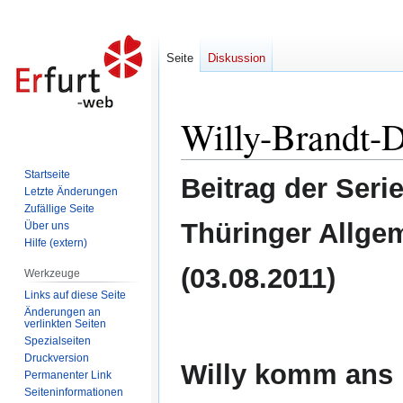
Seite
Diskussion
Willy-Brandt-
Zur
Zur
Navigation
Suche
springen
springen
Startseite
Beitrag der Seri
Letzte Änderungen
Zufällige Seite
Thüringer Allge
Über uns
Hilfe (extern)
(03.08.2011)
Werkzeuge
Links auf diese Seite
Änderungen an
verlinkten Seiten
Spezialseiten
Druckversion
Willy komm ans 
Permanenter Link
Seiten­informationen