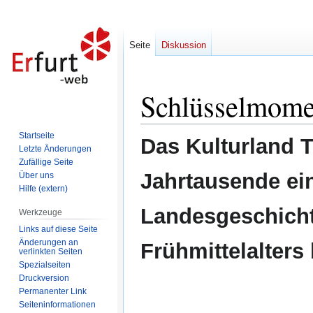
Seite
Diskussion
Schlüsselmomen
Zur
Zur
Navigation
Suche
springen
springen
Startseite
Das Kulturland T
Letzte Änderungen
Zufällige Seite
Jahrtausende ei
Über uns
Hilfe (extern)
Landesgeschicht
Werkzeuge
Links auf diese Seite
Änderungen an
Frühmittelalters
verlinkten Seiten
Spezialseiten
Druckversion
Permanenter Link
Seiten­informationen