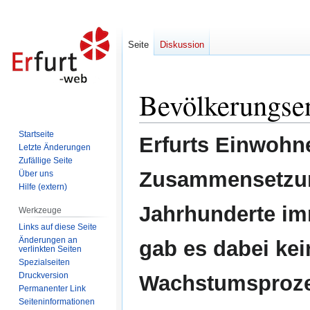
Seite
Diskussion
Bevölkerungsen
Zur
Zur
Navigation
Suche
springen
springen
Startseite
Erfurts Einwohne
Letzte Änderungen
Zufällige Seite
Zusammensetzung
Über uns
Hilfe (extern)
Jahrhunderte im
Werkzeuge
Links auf diese Seite
Änderungen an
gab es dabei kei
verlinkten Seiten
Spezialseiten
Druckversion
Wachstumsproze
Permanenter Link
Seiten­informationen