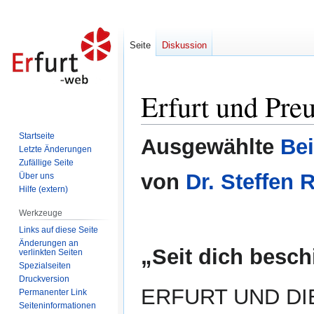
Seite
Diskussion
Erfurt und Pre
Zur
Zur
Navigation
Suche
springen
springen
Startseite
Ausgewählte
Bei
Letzte Änderungen
Zufällige Seite
von
Dr. Steffen 
Über uns
Hilfe (extern)
Werkzeuge
Links auf diese Seite
Änderungen an
„Seit dich besc
verlinkten Seiten
Spezialseiten
Druckversion
ERFURT UND DIE 
Permanenter Link
Seiten­informationen