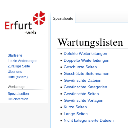
Spezialseite
Wartungslisten
Zur
Zur
Navigation
Suche
springen
springen
Defekte Weiterleitungen
Startseite
Doppelte Weiterleitungen
Letzte Änderungen
Zufällige Seite
Geschützte Seiten
Über uns
Geschützte Seitennamen
Hilfe (extern)
Gewünschte Dateien
Gewünschte Kategorien
Werkzeuge
Gewünschte Seiten
Spezialseiten
Druckversion
Gewünschte Vorlagen
Kurze Seiten
Lange Seiten
Nicht kategorisierte Dateien