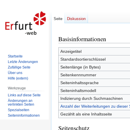
Seite
Diskussion
Basisinformationen
Zur
Zur
Navigation
Suche
springen
springen
Anzeigetitel
Startseite
Standardsortierschlüssel
Letzte Änderungen
Seitenlänge (in Bytes)
Zufällige Seite
Über uns
Seitenkennnummer
Hilfe (extern)
Seiteninhaltssprache
Werkzeuge
Seiteninhaltsmodell
Links auf diese Seite
Indizierung durch Suchmaschinen
Änderungen an
verlinkten Seiten
Anzahl der Weiterleitungen zu dieser 
Spezialseiten
Gezählt als eine Inhaltsseite
Seiten­informationen
Seitenschutz