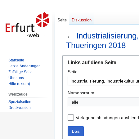
Seite
Diskussion
←
Industrialisierun
Thueringen 2018
Zur
Zur
Startseite
Links auf diese Seite
Navigation
Suche
Letzte Änderungen
Seite:
springen
springen
Zufällige Seite
Über uns
Hilfe (extern)
Namensraum:
Werkzeuge
Spezialseiten
alle
Druckversion
Vorlageneinbindungen ausblen
Los