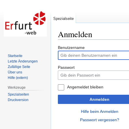
Spezialseite
Anmelden
Zur
Zur
Benutzername
Navigation
Suche
Startseite
springen
springen
Letzte Änderungen
Zufällige Seite
Passwort
Über uns
Hilfe (extern)
Angemeldet bleiben
Werkzeuge
Spezialseiten
Anmelden
Druckversion
Hilfe beim Anmelden
Passwort vergessen?