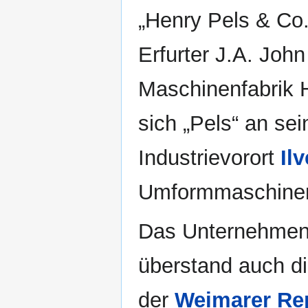
„Henry Pels & Co.
Erfurter J.A. John
Maschinenfabrik H
sich „Pels“ an se
Industrievorort
Il
Umformmaschinen-He
Das Unternehmen, 
überstand auch di
der
Weimarer Re