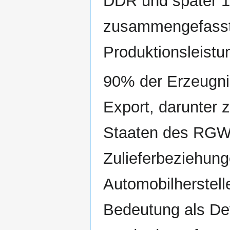
DDR und später 19
zusammengefasst 
Produktionsleistu
90% der Erzeugni
Export, darunter 
Staaten des RGW 
Zulieferbeziehun
Automobilherstell
Bedeutung als De