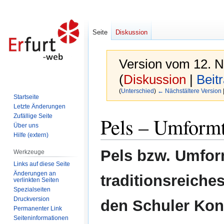
Seite
Diskussion
Version vom 12. 
(
Diskussion
|
Beit
(
Unterschied
)
← Nächstältere Version
Startseite
Letzte Änderungen
Zur
Zur
Zufällige Seite
Pels – Umformt
Navigation
Suche
Über uns
Hilfe (extern)
springen
springen
Pels bzw. Umform
Werkzeuge
Links auf diese Seite
Änderungen an
traditionsreiche
verlinkten Seiten
Spezialseiten
Druckversion
den Schuler Konz
Permanenter Link
Seiten­informationen