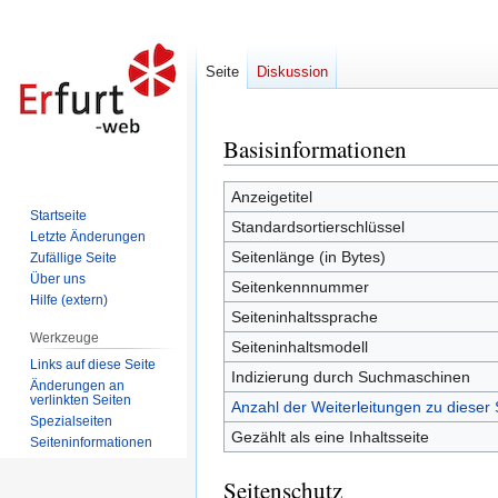
Seite
Diskussion
Basisinformationen
Zur
Zur
Navigation
Suche
springen
springen
Anzeigetitel
Startseite
Standardsortierschlüssel
Letzte Änderungen
Seitenlänge (in Bytes)
Zufällige Seite
Über uns
Seitenkennnummer
Hilfe (extern)
Seiteninhaltssprache
Werkzeuge
Seiteninhaltsmodell
Links auf diese Seite
Indizierung durch Suchmaschinen
Änderungen an
verlinkten Seiten
Anzahl der Weiterleitungen zu dieser 
Spezialseiten
Gezählt als eine Inhaltsseite
Seiten­informationen
Seitenschutz