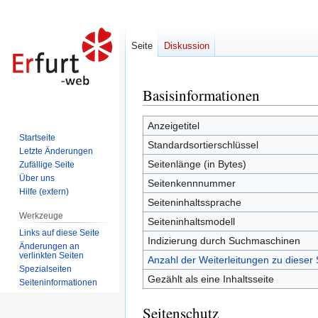
Seite
Diskussion
Basisinformationen
Zur
Zur
Navigation
Suche
springen
springen
Anzeigetitel
Startseite
Standardsortierschlüssel
Letzte Änderungen
Seitenlänge (in Bytes)
Zufällige Seite
Über uns
Seitenkennnummer
Hilfe (extern)
Seiteninhaltssprache
Werkzeuge
Seiteninhaltsmodell
Links auf diese Seite
Indizierung durch Suchmaschinen
Änderungen an
verlinkten Seiten
Anzahl der Weiterleitungen zu dieser 
Spezialseiten
Gezählt als eine Inhaltsseite
Seiten­informationen
Seitenschutz