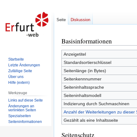
Seite
Diskussion
Basisinformationen
Zur
Zur
Navigation
Suche
springen
springen
Anzeigetitel
Startseite
Standardsortierschlüssel
Letzte Änderungen
Seitenlänge (in Bytes)
Zufällige Seite
Über uns
Seitenkennnummer
Hilfe (extern)
Seiteninhaltssprache
Werkzeuge
Seiteninhaltsmodell
Links auf diese Seite
Indizierung durch Suchmaschinen
Änderungen an
verlinkten Seiten
Anzahl der Weiterleitungen zu dieser 
Spezialseiten
Gezählt als eine Inhaltsseite
Seiten­informationen
Seitenschutz